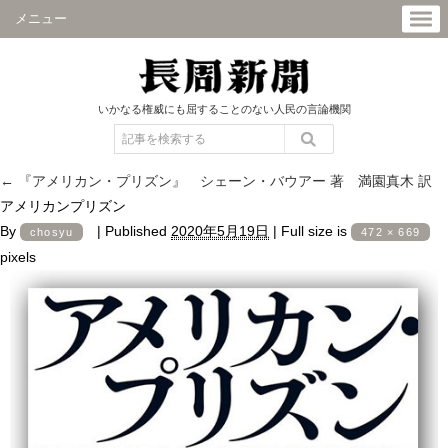
メニュー
いかなる権威にも屈することのない人民の言論機関
←
『アメリカン・プリズン』 シェーン・バウアー 著 満園真木 訳
アメリカンプリズン
By
|
Published
2020年5月19日
|
Full size is
chosyu
472 × 669
pixels