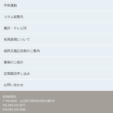
平和運動
コラム狙撃兵
書評・テレビ評
長周新聞について
福田正義記念館のご案内
書籍のご紹介
定期購読申し込み
お問い合わせ
長周新聞社
〒750-0008 山口県下関市田中町10番2号
TEL:083-222-9377
FAX:083-222-9399