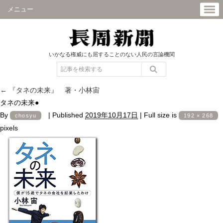
メニュー
いかなる権威にも屈することのない人民の言論機関
←
『タネの未来』 著・小林宙
タネの未来●
By
|
Published
2019年10月17日
|
Full size is
chosyu
192 × 268
pixels