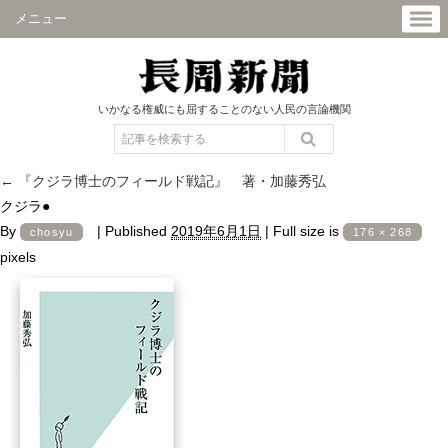
メニュー
いかなる権威にも屈することのない人民の言論機関
←
『クジラ博士のフィールド戦記』 著・加藤秀弘
クジラ●
By
|
Published
2019年6月1日
|
Full size is
chosyu
176 × 268
pixels