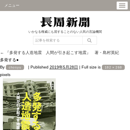
メニュー
いかなる権威にも屈することのない人民の言論機関
←
『多発する人造地震 人間が引き起こす地震』 著・島村英紀
多発する●
By
|
Published
2019年5月28日
|
Full size is
chosyu
182 × 268
pixels