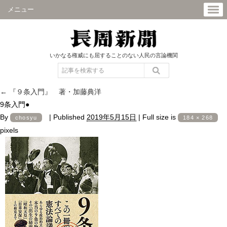
メニュー
いかなる権威にも屈することのない人民の言論機関
←
『９条入門』 著・加藤典洋
9条入門●
By
|
Published
2019年5月15日
|
Full size is
chosyu
184 × 268
pixels