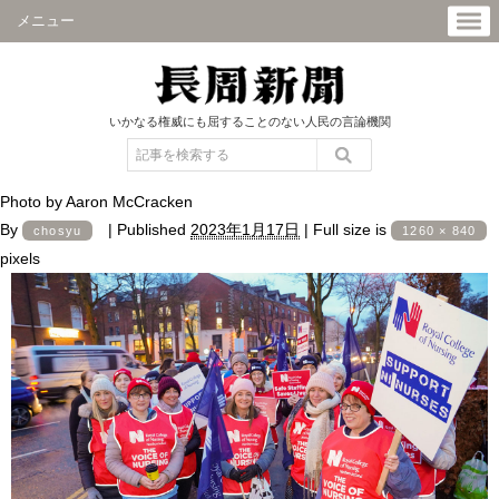
メニュー
いかなる権威にも屈することのない人民の言論機関
Photo by Aaron McCracken
By
|
Published
2023年1月17日
|
Full size is
chosyu
1260 × 840
pixels