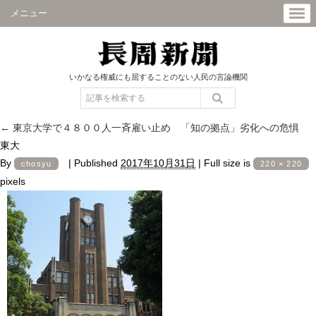
メニュー
いかなる権威にも屈することのない人民の言論機関
←
東京大学で４８００人一斉雇い止め 「知の拠点」劣化への危惧
東大
By
|
Published
2017年10月31日
|
Full size is
chosyu
220 × 220
pixels