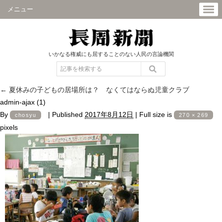
メニュー
いかなる権威にも屈することのない人民の言論機関
←
夏休みの子どもの居場所は？ なくてはならぬ児童クラブ
admin-ajax (1)
By
|
Published
2017年8月12日
|
Full size is
chosyu
270 × 269
pixels