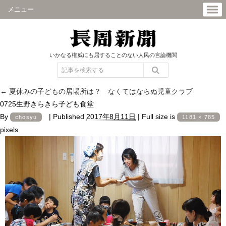
メニュー
いかなる権威にも屈することのない人民の言論機関
←
夏休みの子どもの居場所は？ なくてはならぬ児童クラブ
0725生野きらきら子ども食堂
By
|
Published
2017年8月11日
|
Full size is
chosyu
1181 × 785
pixels