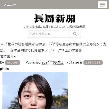
メニュー
いかなる権威にも屈することのない人民の言論機関
←
「世界の社会運動から学ぶ、不平等を生み出す債務に立ち向かう方
法」 奨学金問題で反貧困ネットワーク埼玉が学習会
岩本菜々●
By
|
Published
2024年6月9日
|
Full size is
chosyu
268 × 268
pixels