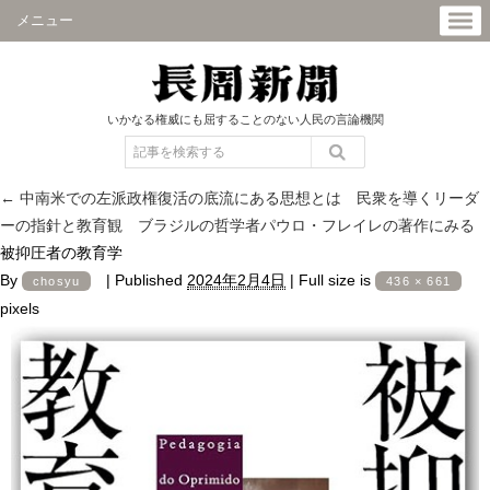
メニュー
いかなる権威にも屈することのない人民の言論機関
←
中南米での左派政権復活の底流にある思想とは 民衆を導くリーダ
ーの指針と教育観 ブラジルの哲学者パウロ・フレイレの著作にみる
被抑圧者の教育学
By
|
Published
2024年2月4日
|
Full size is
chosyu
436 × 661
pixels