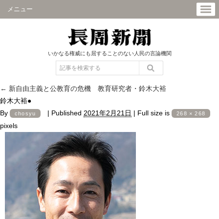
メニュー
いかなる権威にも屈することのない人民の言論機関
←
新自由主義と公教育の危機 教育研究者・鈴木大裕
鈴木大裕●
By
|
Published
2021年2月21日
|
Full size is
chosyu
268 × 268
pixels