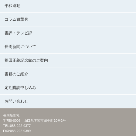
平和運動
コラム狙撃兵
書評・テレビ評
長周新聞について
福田正義記念館のご案内
書籍のご紹介
定期購読申し込み
お問い合わせ
長周新聞社
〒750-0008 山口県下関市田中町10番2号
TEL:083-222-9377
FAX:083-222-9399