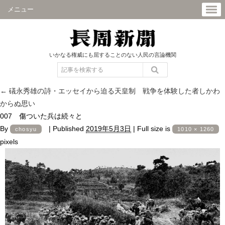
メニュー
いかなる権威にも屈することのない人民の言論機関
←
礒永秀雄の詩・エッセイから迫る天皇制 戦争を体験した者しかわ
からぬ思い
007 傷ついた兵は続々と
By
|
Published
2019年5月3日
|
Full size is
chosyu
1010 × 1260
pixels