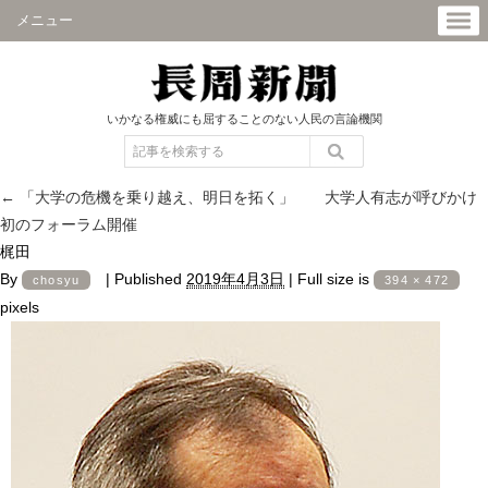
メニュー
いかなる権威にも屈することのない人民の言論機関
←
「大学の危機を乗り越え、明日を拓く」 大学人有志が呼びかけ
初のフォーラム開催
梶田
By
|
Published
2019年4月3日
|
Full size is
chosyu
394 × 472
pixels