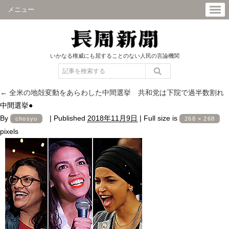
メニュー
いかなる権威にも屈することのない人民の言論機関
←
全米の地殻変動をあらわした中間選挙 共和党は下院で過半数割れ
中間選挙●
By
|
Published
2018年11月9日
|
Full size is
chosyu
268 × 268
pixels