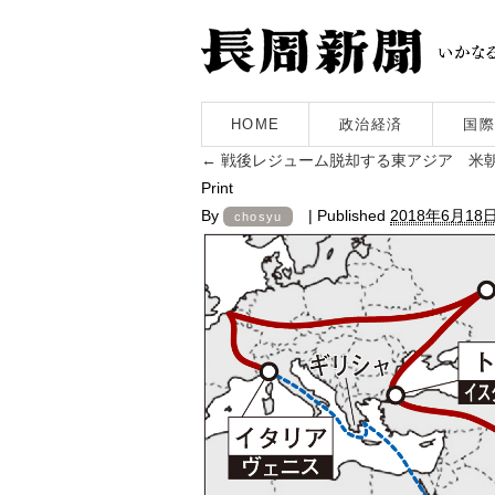
HOME
政治経済
国際
←
戦後レジューム脱却する東アジア 米
Print
By
|
Published
2018年6月18
chosyu