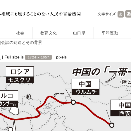
社会
教育文化
山口県
平和運動
朝会談の到達とその背景
日
|
Full size is
pixels
1724 × 1057