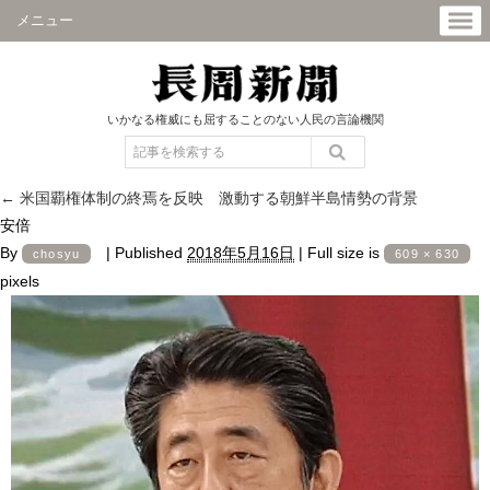
メニュー
いかなる権威にも屈することのない人民の言論機関
←
米国覇権体制の終焉を反映 激動する朝鮮半島情勢の背景
安倍
By
|
Published
2018年5月16日
|
Full size is
chosyu
609 × 630
pixels