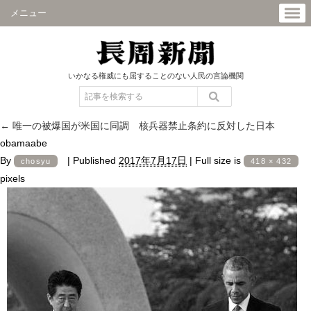
メニュー
いかなる権威にも屈することのない人民の言論機関
←
唯一の被爆国が米国に同調 核兵器禁止条約に反対した日本
obamaabe
By
|
Published
2017年7月17日
|
Full size is
chosyu
418 × 432
pixels