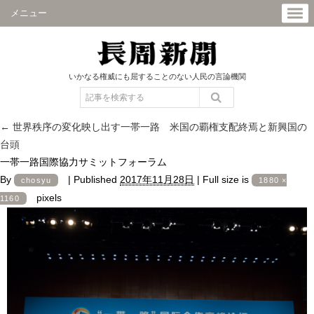
メニュー
いかなる権威にも屈することのない人民の言論機関
←
世界秩序の変化映し出す一帯一路 米国の覇権支配終焉と新興国の
台頭
一帯一路国際協力サミットフォーラム
By
|
Published
2017年11月28日
|
Full size is
chosyu
1880 ×
pixels
1160