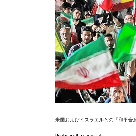
米国およびイスラエルとの「和平合意
Bookmark the
permalink
.