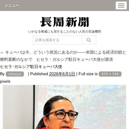
メニュー
いかなる権威にも屈することのない人民の言論機関
←
キューバは今、どういう状況にあるのか――米国による経済封鎖と
燃料遮断のなかで ヒセラ・ガルシア駐日キューバ大使が講演
ヒセラ･ガルシア駐日キューバ大使
By
|
Published
2026年6月1日
|
Full size is
chosyu
975 × 769
pixels