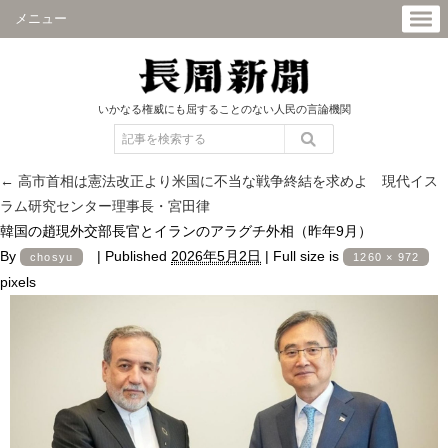
メニュー
いかなる権威にも屈することのない人民の言論機関
←
高市首相は憲法改正より米国に不当な戦争終結を求めよ 現代イス
ラム研究センター理事長・宮田律
韓国の趙現外交部長官とイランのアラグチ外相（昨年9月）
By
|
Published
2026年5月2日
|
Full size is
chosyu
1260 × 972
pixels