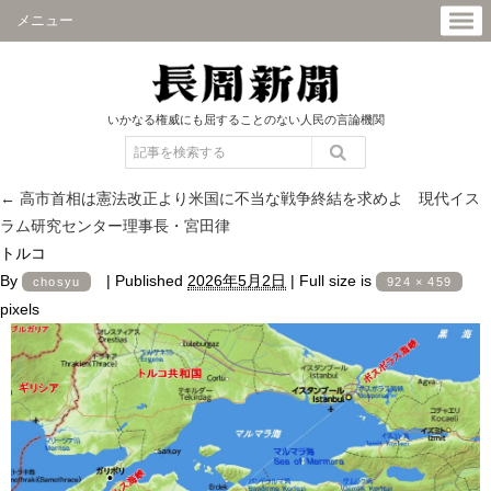
メニュー
いかなる権威にも屈することのない人民の言論機関
←
高市首相は憲法改正より米国に不当な戦争終結を求めよ 現代イス
ラム研究センター理事長・宮田律
トルコ
By
|
Published
2026年5月2日
|
Full size is
chosyu
924 × 459
pixels