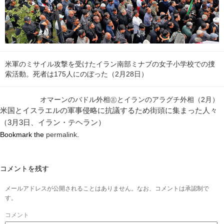
米軍のミサイル攻撃を受けたイラン南部ミナブの女子小学校での捜
索活動。死者は175人にのぼった（2月28日）
オマーンのバドル外相㊧とイランのアラグチ外相（2月）
米国とイスラエルの軍事侵略に抗議するため街頭に集まった人々
（3月3日、イラン・テヘラン）
Bookmark the
permalink
.
コメントを残す
メールアドレスが公開されることはありません。なお、コメントは承認制で
す。
コメント