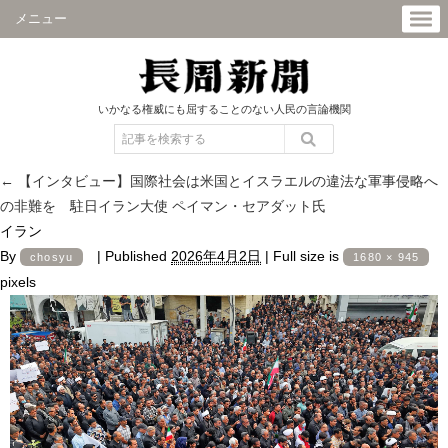
メニュー
いかなる権威にも屈することのない人民の言論機関
←
【インタビュー】国際社会は米国とイスラエルの違法な軍事侵略へ
の非難を 駐日イラン大使 ペイマン・セアダット氏
イラン
By
|
Published
2026年4月2日
|
Full size is
chosyu
1680 × 945
pixels