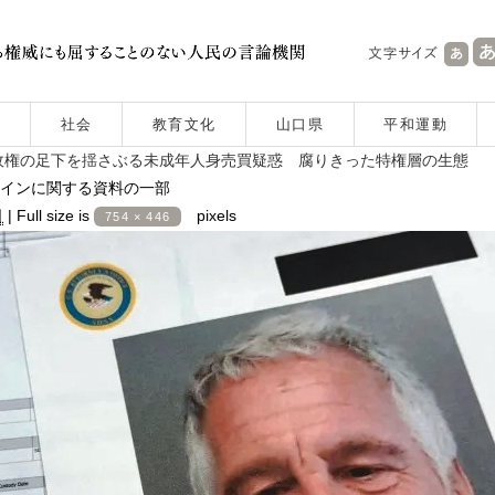
社会
教育文化
山口県
平和運動
政権の足下を揺さぶる未成年人身売買疑惑 腐りきった特権層の生態
インに関する資料の一部
日
|
Full size is
pixels
754 × 446