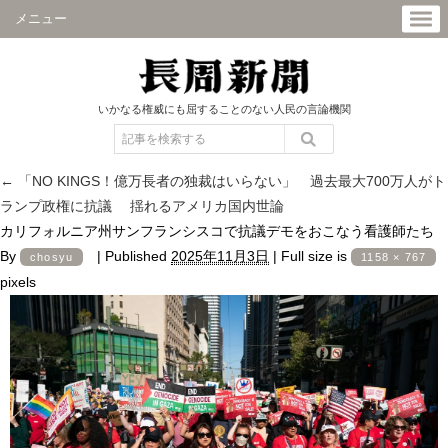
メニュー
いかなる権威にも屈することのない人民の言論機関
←
「NO KINGS！億万長者の独裁はいらない」 過去最大700万人がト
ランプ政権に抗議 揺れるアメリカ国内世論
カリフォルニア州サンフランシスコで抗議デモをおこなう看護師たち
By
|
Published
2025年11月3日
|
Full size is
chosyu
1158 × 767
pixels