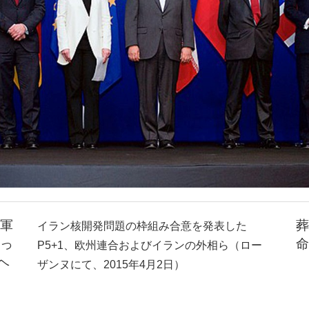
軍
葬
イラン核開発問題の枠組み合意を発表した
っ
命
P5+1、欧州連合およびイランの外相ら（ロー
ヘ
ザンヌにて、2015年4月2日）