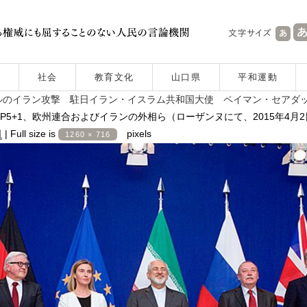
社会
教育文化
山口県
平和運動
ルのイラン攻撃 駐日イラン・イスラム共和国大使 ペイマン・セアダ
5+1、欧州連合およびイランの外相ら（ローザンヌにて、2015年4月2
日
|
Full size is
pixels
1260 × 716