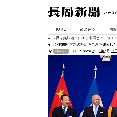
HOME
政治経済
国際
←
世界を無法地帯にする米国とイスラエ
イラン核開発問題の枠組み合意を発表したP
By
|
Published
2025年7月17
chosyu