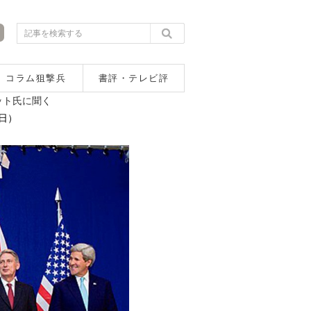
コラム狙撃兵
書評・テレビ評
ット氏に聞く
日）