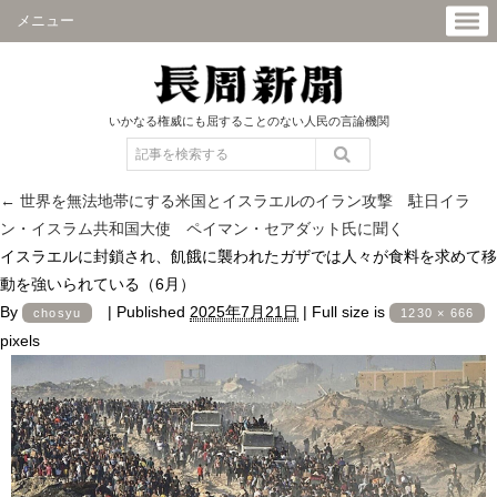
メニュー
いかなる権威にも屈することのない人民の言論機関
←
世界を無法地帯にする米国とイスラエルのイラン攻撃 駐日イラ
ン・イスラム共和国大使 ペイマン・セアダット氏に聞く
イスラエルに封鎖され、飢餓に襲われたガザでは人々が食料を求めて移
動を強いられている（6月）
By
|
Published
2025年7月21日
|
Full size is
chosyu
1230 × 666
pixels