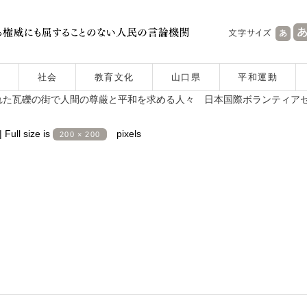
社会
教育文化
山口県
平和運動
れた瓦礫の街で人間の尊厳と平和を求める人々 日本国際ボランティア
|
Full size is
pixels
200 × 200