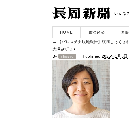
HOME
政治経済
国際
←
【パレスチナ現地報告】破壊し尽くさ
大澤みずほ3
By
|
Published
2025年1月5日
chosyu