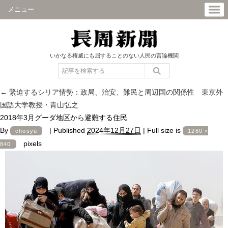
メニュー
いかなる権威にも屈することのない人民の言論機関
←
緊迫するシリア情勢：政局、治安、難民と周辺国の関係性 東京外
国語大学教授・青山弘之
2018年3月グーダ地区から避難する住民
By
|
Published
2024年12月27日
|
Full size is
chosyu
1260 ×
pixels
840