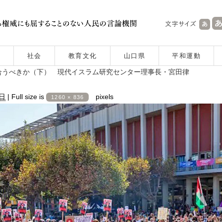
社会
教育文化
山口県
平和運動
合うべきか（下） 現代イスラム研究センター理事長・宮田律
4日
|
Full size is
pixels
1260 × 836