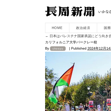
HOME
政治経済
国際
←
日本はパレスチナ国家承認にどう向き
カリフォルニア大学バークレー校
By
|
Published
2024年12月1
chosyu