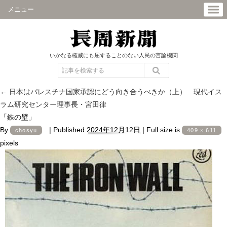
メニュー
いかなる権威にも屈することのない人民の言論機関
←
日本はパレスチナ国家承認にどう向き合うべきか（上） 現代イス
ラム研究センター理事長・宮田律
「鉄の壁」
By
|
Published
2024年12月12日
|
Full size is
chosyu
409 × 611
pixels