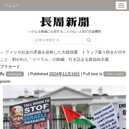
メニュー
いかなる権威にも屈することのない人民の言論機関
←
アメリカ社会の矛盾を反映した大統領選 トランプ返り咲きが示す
こと 剥がれた「リベラル」の欺瞞 行き詰まる新自由主義
プラカード
By
|
Published
2024年11月19日
|
Full size is
chosyu
768 × 463
pixels