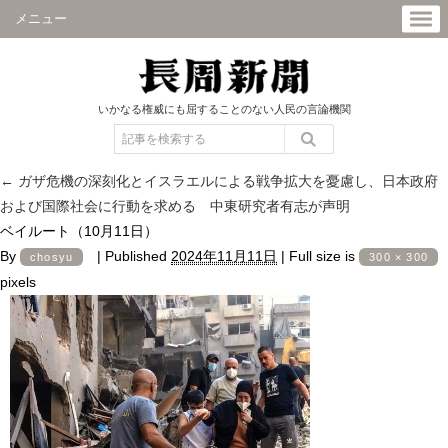
メニュー
いかなる権威にも屈することのない人民の言論機関
←
ガザ危機の深刻化とイスラエルによる戦争拡大を憂慮し、日本政府
および国際社会に行動を求める 中東研究者有志が声明
ベイルート（10月11日）
By
|
Published
2024年11月11日
|
Full size is
chosyu
300 × 300
pixels