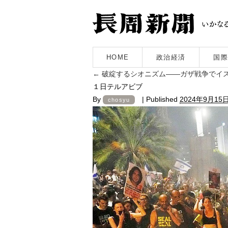
HOME
政治経済
国際
←
破綻するシオニズム――ガザ戦争でイ
１日テルアビブ
By
|
Published
2024年9月15
chosyu