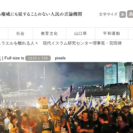
社会
教育文化
山口県
平和運動
スラエルを離れる人々 現代イスラム研究センター理事長・宮田律
日
|
Full size is
pixels
1223 × 739