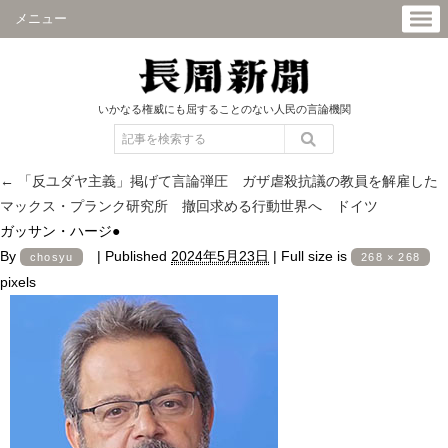
メニュー
いかなる権威にも屈することのない人民の言論機関
←
「反ユダヤ主義」掲げて言論弾圧 ガザ虐殺抗議の教員を解雇した
マックス・プランク研究所 撤回求める行動世界へ ドイツ
ガッサン・ハージ●
By
|
Published
2024年5月23日
|
Full size is
chosyu
268 × 268
pixels