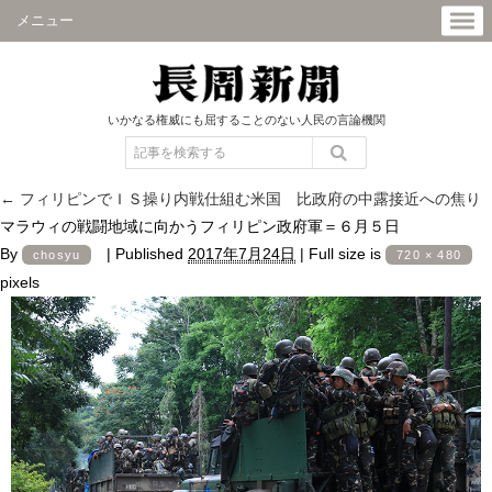
メニュー
いかなる権威にも屈することのない人民の言論機関
←
フィリピンでＩＳ操り内戦仕組む米国 比政府の中露接近への焦り
マラウィの戦闘地域に向かうフィリピン政府軍＝６月５日
By
|
Published
2017年7月24日
|
Full size is
chosyu
720 × 480
pixels