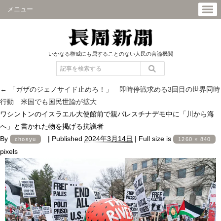
メニュー
いかなる権威にも屈することのない人民の言論機関
←
「ガザのジェノサイド止めろ！」 即時停戦求める3回目の世界同時
行動 米国でも国民世論が拡大
ワシントンのイスラエル大使館前で親パレスチナデモ中に「川から海
へ」と書かれた物を掲げる抗議者
By
|
Published
2024年3月14日
|
Full size is
chosyu
1260 × 840
pixels