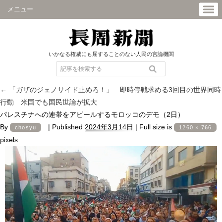
メニュー
いかなる権威にも屈することのない人民の言論機関
←
「ガザのジェノサイド止めろ！」 即時停戦求める3回目の世界同時
行動 米国でも国民世論が拡大
パレスチナへの連帯をアピールするモロッコのデモ（2日）
By
|
Published
2024年3月14日
|
Full size is
chosyu
1260 × 766
pixels