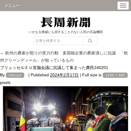
メニュー
いかなる権威にも屈することのない人民の言論機関
←
欧州の農家が怒りの実力行動 多国籍企業の農家潰しに抗議 「欧
州グリーンディール」が狙っているもの
ブリュッセルＥＵ首脳会議に抗議して集まった農民240201
By
|
Published
2024年2月17日
|
Full size is
chosyu
1260 × 840
pixels