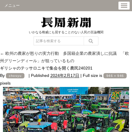
メニュー
いかなる権威にも屈することのない人民の言論機関
←
欧州の農家が怒りの実力行動 多国籍企業の農家潰しに抗議 「欧
州グリーンディール」が狙っているもの
ギリシャのテッサロニキで集会を開く農民240201
By
|
Published
2024年2月17日
|
Full size is
chosyu
946 × 946
pixels