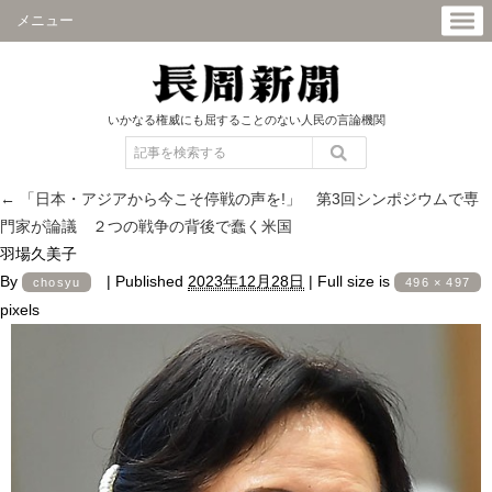
メニュー
いかなる権威にも屈することのない人民の言論機関
←
「日本・アジアから今こそ停戦の声を!」 第3回シンポジウムで専
門家が論議 ２つの戦争の背後で蠢く米国
羽場久美子
By
|
Published
2023年12月28日
|
Full size is
chosyu
496 × 497
pixels