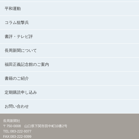
平和運動
コラム狙撃兵
書評・テレビ評
長周新聞について
福田正義記念館のご案内
書籍のご紹介
定期購読申し込み
お問い合わせ
長周新聞社
〒750-0008 山口県下関市田中町10番2号
TEL:083-222-9377
FAX:083-222-9399