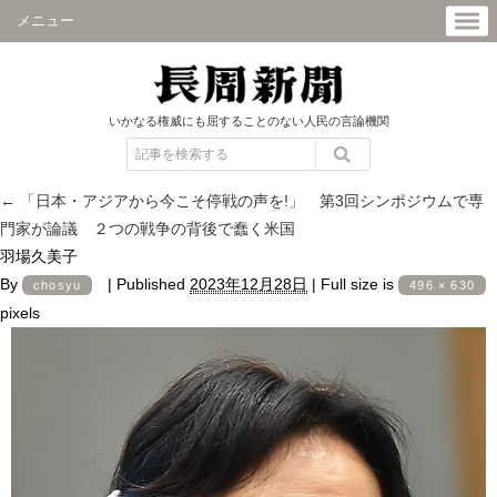
メニュー
いかなる権威にも屈することのない人民の言論機関
←
「日本・アジアから今こそ停戦の声を!」 第3回シンポジウムで専
門家が論議 ２つの戦争の背後で蠢く米国
羽場久美子
By
|
Published
2023年12月28日
|
Full size is
chosyu
496 × 630
pixels