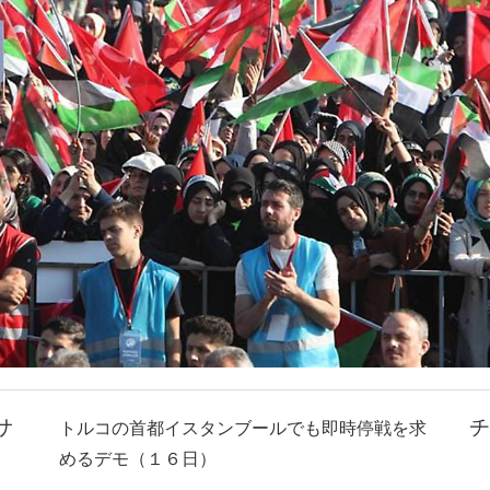
サ
チ
トルコの首都イスタンブールでも即時停戦を求
めるデモ（１６日）