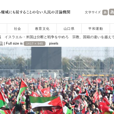
社会
教育文化
山口県
平和運動
議 イスラエル・米国は分断と戦争をやめろ 宗教、国籍の違いを越え
9日
|
Full size is
pixels
1417 × 945