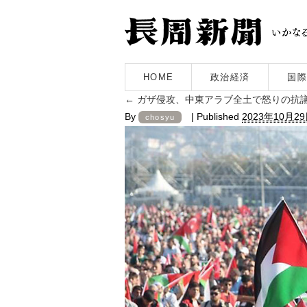
HOME
政治経済
国際
←
ガザ侵攻、中東アラブ全土で怒りの抗
By
|
Published
2023年10月2
chosyu