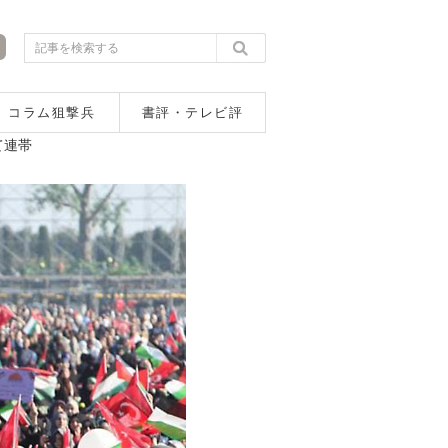
コラム狙撃兵
書評・テレビ評
て連帯