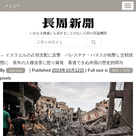
メニュー
いかなる権威にも屈することのない人民の言論機関
←
イスラエルの占領支配に反撃 パレスチナ・ハマスが砲撃し交戦状
態に 長年の人種迫害に怒り爆発 看過できぬ米国の歴史的関与
By
|
Published
2023年10月12日
|
Full size is
chosyu
800 × 533
pixels