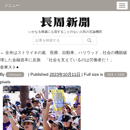
メニュー
いかなる権威にも屈することのない人民の言論機関
←
全米はストライキの嵐 医療、自動車、ハリウッド…社会の機能破
壊した金融資本に反旗 「社会を支えているのは労働者だ！」
全米スト●
By
|
Published
2023年10月11日
|
Full size is
chosyu
268 × 268
pixels