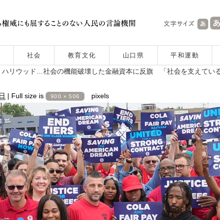
社会
教育文化
山口県
平和運動
、ハリウッド…社会の機能破壊した金融資本に反旗 「社会を支えてい
1日
|
Full size is
pixels
900 × 506