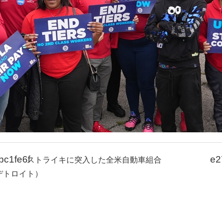
c1fe6f
e2
ストライキに突入した全米自動車組合
デトロイト）