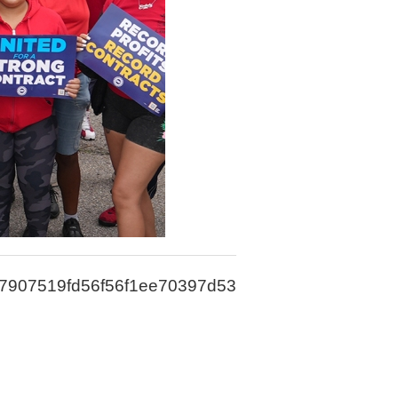
7907519fd56f56f1ee70397d53dfeb