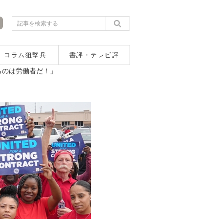
コラム狙撃兵
書評・テレビ評
るのは労働者だ！」