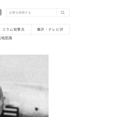
コラム狙撃兵
書評・テレビ評
民地意識