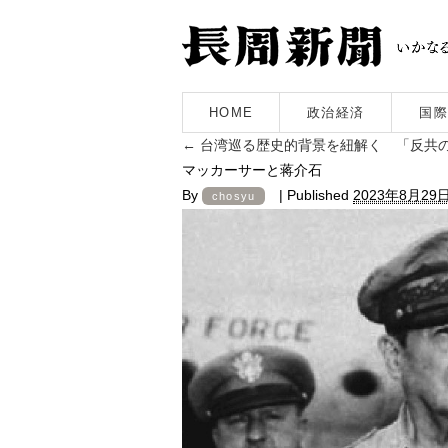
HOME
政治経済
国際
←
台湾巡る歴史的背景を紐解く 「反共
マッカーサーと蒋介石
By
|
Published
2023年8月29
chosyu