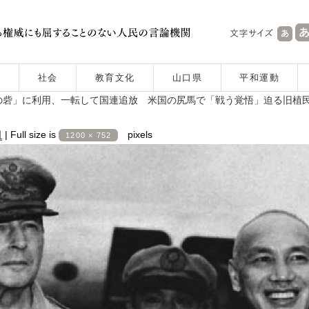
社会
教育文化
山口県
平和運動
の砦」に利用、一転して国連追放 米国の尻馬で「戦う覚悟」迫る旧植
日
|
Full size is
pixels
1200 × 752