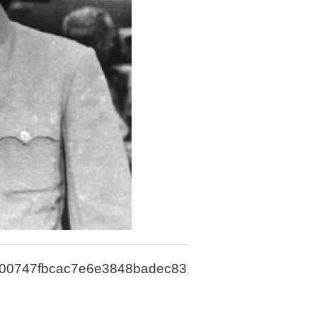
00747fbcac7e6e3848badec8312ed0