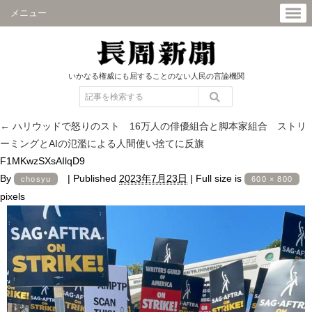
メニュー
いかなる権威にも屈することのない人民の言論機関
←
ハリウッドで怒りのスト 16万人の俳優組合と脚本家組合 ストリ
ーミングとAIの氾濫による人間使い捨てに反旗
F1MKwzSXsAIlqD9
By
|
Published
2023年7月23日
|
Full size is
chosyu
600 × 800
pixels