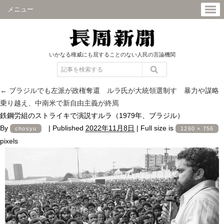
メニュー
いかなる権威にも屈することのない人民の言論機関
←
ブラジルでも左派が政権奪還 ルラ氏が大統領選制す 暴力や謀略
乗り越え、中南米で新自由主義が終焉
鉄鋼労組のストライキで演説すルラ（1979年、ブラジル）
By
|
Published
2022年11月8日
|
Full size is
chosyu
1260 × 756
pixels